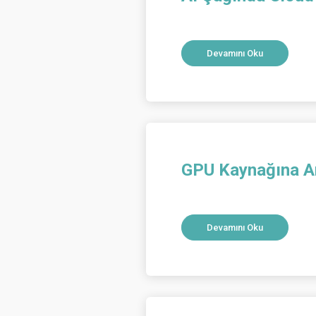
Devamını Oku
GPU Kaynağına An
Devamını Oku