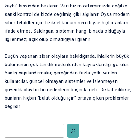
kaybı” hissinden beslenir. Veri bizim ortamımızda değilse,
sanki kontrol de bizde değilmiş gibi algılanır. Oysa modern
siber tehditler için fiziksel konum neredeyse hiçbir anlam
ifade etmez. Saldırgan, sistemin hangi binada olduğuyla
ilgilenmez; açık olup olmadığıyla ilgilenir.
Bugün yaşanan siber olaylara bakıldığında, ihlallerin büyük
bölümünün çok tanıdık nedenlerden kaynaklandığı görülür.
Yanlış yapılandırmalar, gereğinden fazla yetki verilen
kullanıcılar, güncel olmayan sistemler ve izlenmeyen
güvenlik olayları bu nedenlerin başında gelir. Dikkat edilirse,
bunların hiçbiri “bulut olduğu için” ortaya çıkan problemler
değildir.
Aslında aynı riskler yıllarca kurum içi ortamlarda da vardı.
Sadece daha az görünürdü. Bir şey çalışıyorsa ve problem