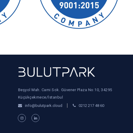
Beşyol Mah. Cami Sok. Güvener Plaza No:10, 34295
Küçükçekmece/İstanbul
info@bulutpark.cloud
0212 217 48 60