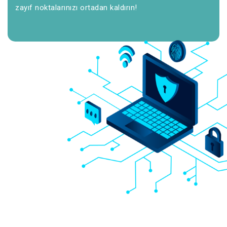
zayıf noktalarınızı ortadan kaldırın!