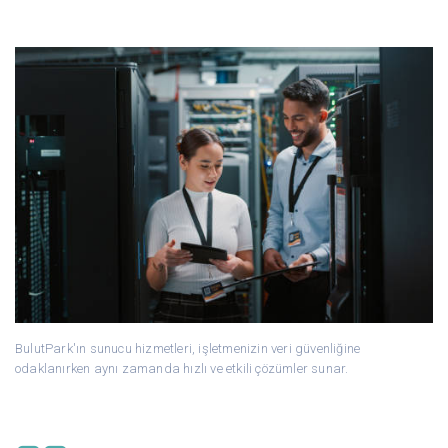
BulutPark'ın sunucu hizmetleri, işletmenizin veri güvenliğine
odaklanırken aynı zamanda hızlı ve etkili çözümler sunar.