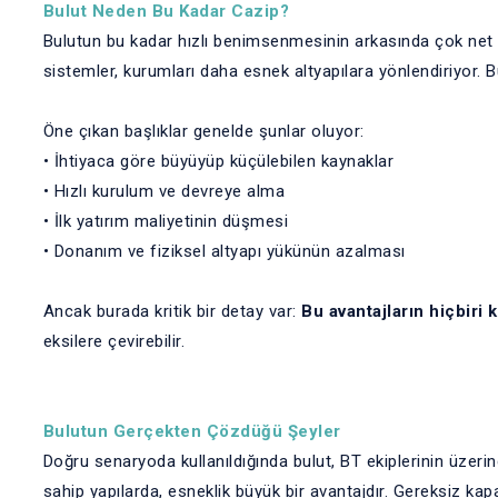
Bulut Neden Bu Kadar Cazip?
Bulutun bu kadar hızlı benimsenmesinin arkasında çok net ned
sistemler, kurumları daha esnek altyapılara yönlendiriyor. B
Öne çıkan başlıklar genelde şunlar oluyor:
• İhtiyaca göre büyüyüp küçülebilen kaynaklar
• Hızlı kurulum ve devreye alma
• İlk yatırım maliyetinin düşmesi
• Donanım ve fiziksel altyapı yükünün azalması
Ancak burada kritik bir detay var:
Bu avantajların hiçbiri
eksilere çevirebilir.
Bulutun Gerçekten Çözdüğü Şeyler
Doğru senaryoda kullanıldığında bulut, BT ekiplerinin üzerin
sahip yapılarda, esneklik büyük bir avantajdır. Gereksiz ka