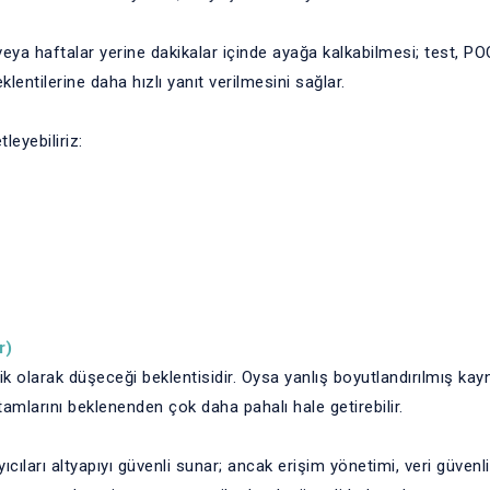
veya haftalar yerine dakikalar içinde ayağa kalkabilmesi; test, PO
eklentilerine daha hızlı yanıt verilmesini sağlar.
leyebiliriz:
r)
atik olarak düşeceği beklentisidir. Oysa yanlış boyutlandırılmış kayn
tamlarını beklenenden çok daha pahalı hale getirebilir.
ıcıları altyapıyı güvenli sunar; ancak erişim yönetimi, veri güvenli