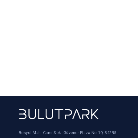
Beşyol Mah. Cami Sok. Güvener Plaza No:10, 34295