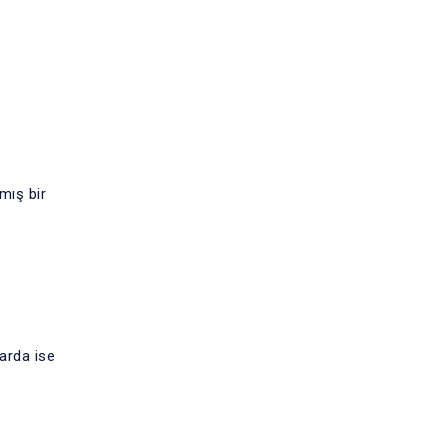
mış bir
larda ise