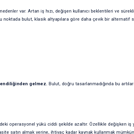
enler var. Artan iş hızı, değişen kullanıcı beklentileri ve sürek
u noktada bulut, klasik altyapılara göre daha çevik bir alternatif 
 kendiliğinden gelmez.
Bulut, doğru tasarlanmadığında bu artıları
deki operasyonel yükü ciddi şekilde azaltır. Özellikle değişken iş 
pasite satın almak yerine, ihtiyaç kadar kaynak kullanmak mümkün