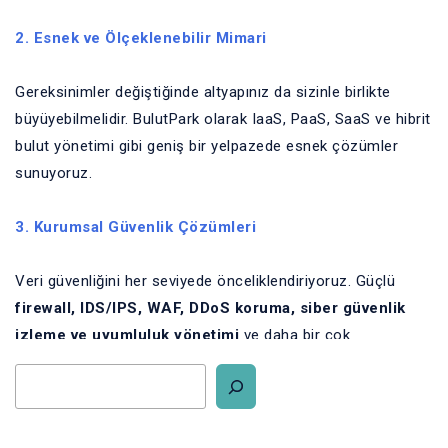
2. Esnek ve Ölçeklenebilir Mimari
Gereksinimler değiştiğinde altyapınız da sizinle birlikte
büyüyebilmelidir. BulutPark olarak IaaS, PaaS, SaaS ve hibrit
bulut yönetimi gibi geniş bir yelpazede esnek çözümler
sunuyoruz.
3. Kurumsal Güvenlik Çözümleri
Veri güvenliğini her seviyede önceliklendiriyoruz. Güçlü
firewall, IDS/IPS, WAF, DDoS koruma, siber güvenlik
izleme ve uyumluluk yönetimi
ve daha bir çok
çözümleriyle verilerinizi koruma altına alıyoruz. Ayrıca
KVKK, GDPR, ISO 27001 gibi standartlara tam uyum
sağlıyoruz.