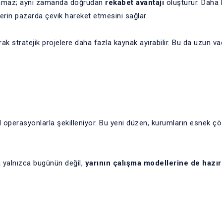
lamaz; aynı zamanda doğrudan
rekabet avantajı
oluşturur. Daha h
lerin pazarda çevik hareket etmesini sağlar.
arak stratejik projelere daha fazla kaynak ayırabilir. Bu da uzun v
al operasyonlarla şekilleniyor. Bu yeni düzen, kurumların esnek 
a yalnızca bugünün değil,
yarının çalışma modellerine de hazı