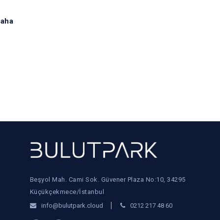
aha
Beşyol Mah. Cami Sok. Güvener Plaza No:10, 34295
Küçükçekmece/İstanbul
info@bulutpark.cloud
0212 217 48 60