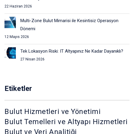
Prototipleme ve Dağıtım
22 Haziran 2026
Low-code platformlar, uygulama prototipleme ve geliştirme
Multi-Zone Bulut Mimarisi ile Kesintisiz Operasyon
sürecini hızlandırır. Bulut tabanlı altyapılar, bu süreçlerin
Dönemi
daha da hızlanmasına yardımcı olur. Yeni özellikler ve
12 Mayıs 2026
güncellemeler, bulut üzerinde merkezi olarak
Tek Lokasyon Riski: IT Altyapınız Ne Kadar Dayanıklı?
yönetildiğinden, uygulama dağıtımında ve güncellemelerde
27 Nisan 2026
kesintisiz bir deneyim sunar. Bu, inovasyon sürecini
hızlandırarak, işletmelerin hızlı bir şekilde pazar ihtiyaçlarına
yanıt vermesini sağlar.
Etiketler
Sürekli Entegrasyon ve Dağıtım (CI/CD)
Bulut teknolojileri, sürekli entegrasyon ve dağıtım (CI/CD)
Bulut Hizmetleri ve Yönetimi
süreçlerini destekler. Low-code platformları bu süreçleri
Bulut Temelleri ve Altyapı Hizmetleri
entegre ederek, yazılım geliştirme ve dağıtım süreçlerini
Bulut ve Veri Analitiği
otomatikleştirir. Bu, kod değişikliklerinin hızlı bir şekilde test