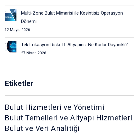
gerçekten büyük.
Multi-Zone Bulut Mimarisi ile Kesintisiz Operasyon
Dönemi
Bulutta GPU Kullanımının Öne Çıkan Avantajları
12 Mayıs 2026
Bulut GPU çözümlerinin en büyük gücü, sadece performans
Tek Lokasyon Riski: IT Altyapınız Ne Kadar Dayanıklı?
değil. Aynı zamanda
esneklik, maliyet kontrolü ve hızlı
27 Nisan 2026
aksiyon
kazandırması.
1) Anında Başla: Kurulum Bekleme Yok
GPU’ya ihtiyaç duyduğunuz gün “hemen” başlamanız
Etiketler
gerekir.
Bulutta GPU ile günlerce hatta haftalarca donanım
beklemek yerine, çok daha hızlı bir şekilde sistemi hazır
Bulut Hizmetleri ve Yönetimi
hale getirirsiniz.
Bulut Temelleri ve Altyapı Hizmetleri
• Proje başlayacak → GPU hazır
Bulut ve Veri Analitiği
• Kampanya yetişecek → GPU hazır
• Eğitim başlayacak → GPU hazır