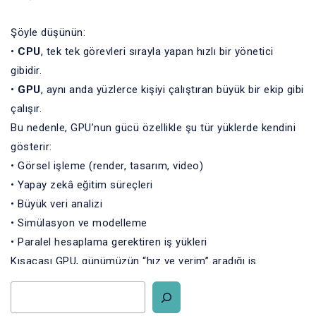
Şöyle düşünün:
•
CPU
, tek tek görevleri sırayla yapan hızlı bir yönetici
gibidir.
•
GPU
, aynı anda yüzlerce kişiyi çalıştıran büyük bir ekip gibi
çalışır.
Bu nedenle, GPU’nun gücü özellikle şu tür yüklerde kendini
gösterir:
• Görsel işleme (render, tasarım, video)
• Yapay zekâ eğitim süreçleri
• Büyük veri analizi
• Simülasyon ve modelleme
• Paralel hesaplama gerektiren iş yükleri
Kısacası GPU, günümüzün “hız ve verim” aradığı iş
dünyasında
kritik bir performans bileşeni
haline geldi.