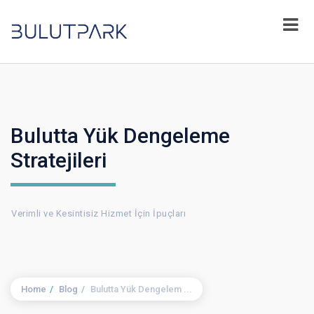
Bulutta Yük Dengeleme
Stratejileri
Verimli ve Kesintisiz Hizmet İçin İpuçları
Home
Blog
Bulutta Yük Dengelem ...