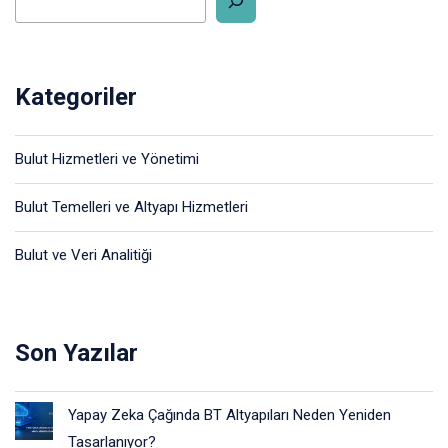
Ağırlık, sunucuların kapasitelerini yansıtır ve yük dağıtımını
daha dengeli hale getirir.
•
Least Response Time (En Az Yanıt Süresi)
Bu algoritma, sunucuların yanıt sürelerine göre trafik
Kategoriler
yönlendirir. Hızlı yanıt veren sunucular daha fazla trafik alır.
Bu, hizmetin yanıt süresini iyileştirebilir.
Bulut Hizmetleri ve Yönetimi
3. Yük Dengeleme Hizmetleri ve Araçları
Bulut Temelleri ve Altyapı Hizmetleri
Bulutta yük dengeleme stratejilerini uygulamak için birçok
hizmet ve araç mevcuttur. İşte bazıları:
Bulut ve Veri Analitiği
•
Amazon Elastic Load Balancing (ELB)
Amazon Web Services (AWS) kullanıcıları için sunulan bu
Son Yazılar
hizmet, gelişmiş yük dengeleme ve otomatik ölçeklendirme
yetenekleri sunar.
•
Google Cloud Load Balancing
Yapay Zeka Çağında BT Altyapıları Neden Yeniden
Google Cloud Platform (GCP) kullanıcıları için tasarlanan bu
Tasarlanıyor?