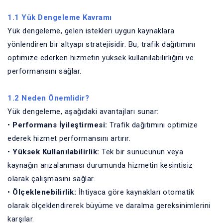
1.1 Yük Dengeleme Kavramı
Yük dengeleme, gelen istekleri uygun kaynaklara
yönlendiren bir altyapı stratejisidir. Bu, trafik dağıtımını
optimize ederken hizmetin yüksek kullanılabilirliğini ve
performansını sağlar.
1.2 Neden Önemlidir?
Yük dengeleme, aşağıdaki avantajları sunar:
•
Performans İyileştirmesi:
Trafik dağıtımını optimize
ederek hizmet performansını artırır.
•
Yüksek Kullanılabilirlik:
Tek bir sunucunun veya
kaynağın arızalanması durumunda hizmetin kesintisiz
olarak çalışmasını sağlar.
•
Ölçeklenebilirlik:
İhtiyaca göre kaynakları otomatik
olarak ölçeklendirerek büyüme ve daralma gereksinimlerini
karşılar.