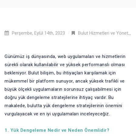
Perşembe, Eylül 14th, 2023
Bulut Hizmetleri ve Yönetimi
,
Günümüz iş dünyasında, web uygulamaları ve hizmetlerin
sürekli olarak kullanılabilir ve yüksek performanslı olması
bekleniyor. Bulut bilişim, bu ihtiyaçları karşılamak için
mükemmel bir platform sunuyor, ancak yüksek trafikli ve
büyük ölçekli uygulamaların sorunsuz çalışabilmesi için
doğru yük dengeleme stratejilerine ihtiyaç vardır. Bu
makalede, bulutta yük dengeleme stratejilerinin önemini
vurgulayacak ve en iyi uygulamaları inceleyeceğiz.
1. Yük Dengeleme Nedir ve Neden Önemlidir?