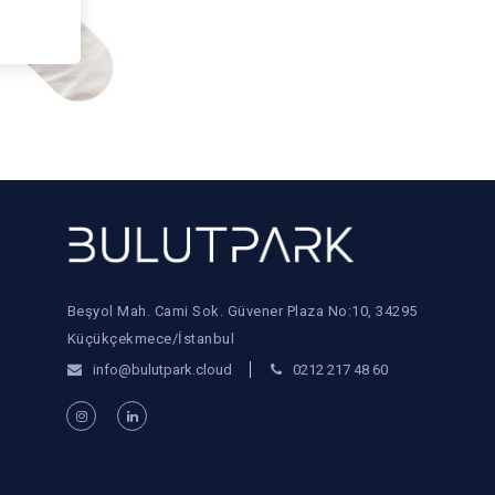
Beşyol Mah. Cami Sok. Güvener Plaza No:10, 34295
Küçükçekmece/İstanbul
info@bulutpark.cloud
0212 217 48 60