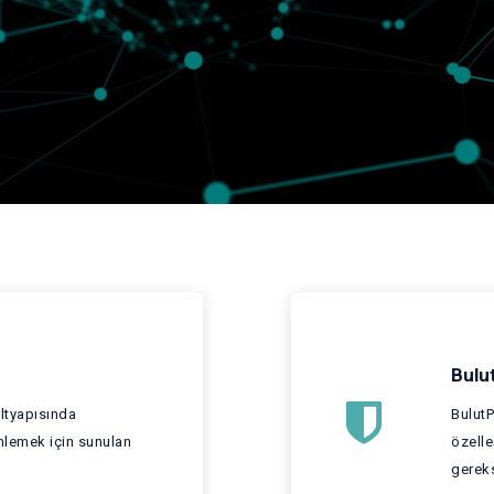
Bulu
altyapısında
BulutP
mlemek için sunulan
özelle
gereks